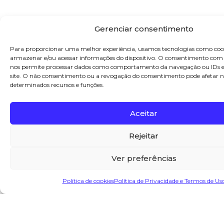
Gerenciar consentimento
SOLICITE SEU ORÇAMENTO
Para proporcionar uma melhor experiência, usamos tecnologias como coo
E OTIMIZE A GESTÃO DE
armazenar e/ou acessar informações do dispositivo. O consentimento com 
nos permite processar dados como comportamento da navegação ou IDs ex
RESÍDUOS DA SUA
site. O não consentimento ou a revogação do consentimento pode afetar
EMPRESA.
determinados recursos e funções.
FAÇA SEU ORÇAMENTO AGORA!
Aceitar
Rejeitar
Ver preferências
Política de cookies
Política de Privacidade e Termos de Us