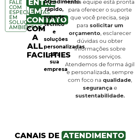
ENTRE
Atendimento
Nossa equipe está pronta
FALE
COM
rápido,
EM
para oferecer o suporte
ESPECIALISTAS
suporte
EM
que você precisa, seja
CONTATO
SOLUÇÕES
técnico
para
solicitar um
COM
AMBIENTAIS
e
orçamento
, esclarecer
A
soluções
dúvidas ou obter
ALL
personalizadas
informações sobre
FACILITIES
para
nossos serviços.
sua
Atendemos de forma ágil
empresa
e personalizada, sempre
com foco na
qualidade
,
segurança
e
sustentabilidade.
CANAIS DE
ATENDIMENTO