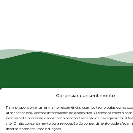
CONTATO
Gerenciar consentimento
SERVIÇOS
Beneficia
Gest
21
Atendimento
de Resídu
Resí
Soluções
97312-
Emergencial:
Para proporcionar uma melhor experiência, usamos tecnologias como coo
Emba
completas e
Blendagem
2171
armazenar e/ou acessar informações do dispositivo. O consentimento com 
Coprocess
Tanq
21
nos permite processar dados como comportamento da navegação ou IDs ex
certificadas em
Onsh
site. O não consentimento ou a revogação do consentimento pode afetar
97313-
gerenciamento
Consultori
e
determinados recursos e funções.
2140
Ambiental