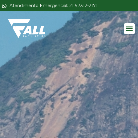
Atendimento Emergencial: 21 97312-2171
All 